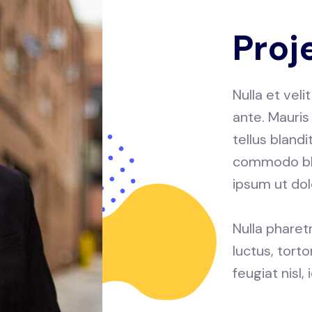
Proj
Nulla et veli
ante. Mauris
tellus blandi
commodo blan
ipsum ut dol
Nulla pharet
luctus, tort
feugiat nisl,