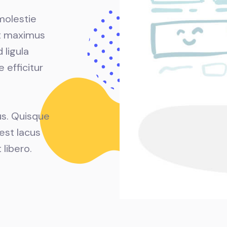
 molestie
et maximus
 ligula
 efficitur
us. Quisque
est lacus
 libero.