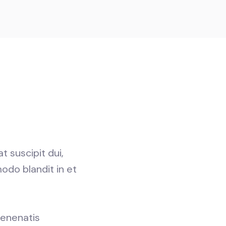
t suscipit dui,
odo blandit in et
venenatis